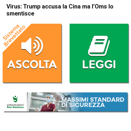
Virus: Trump accusa la Cina ma l’Oms lo
smentisce
Home
Politica Esteri
Politica Esteri
Virus: Trump accusa la Cina
ma l’Oms lo smentisce
Da
Redazione Nazionale
5 Maggio 2020
(aggiornato il
16 Ottobre 2020 18:29
)
ASCOLTA L'AUDIO
Lettore
00:00
00:00