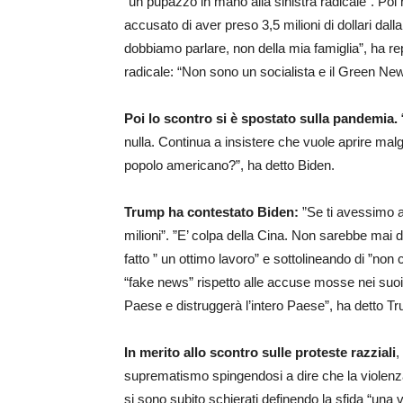
“un pupazzo in mano alla sinistra radicale”. Poi h
accusato di aver preso 3,5 milioni di dollari dall
dobbiamo parlare, non della mia famiglia”, ha re
radicale: “Non sono un socialista e il Green New
Poi lo scontro si è spostato sulla pandemia.
nulla. Continua a insistere che vuole aprire mal
popolo americano?”, ha detto Biden.
Trump ha contestato Biden:
”Se ti avessimo a
milioni”. ”E’ colpa della Cina. Non sarebbe mai
fatto ” un ottimo lavoro” e sottolineando di ”non
“fake news” rispetto alle accuse mosse nei suoi c
Paese e distruggerà l’intero Paese”, ha detto T
In merito allo scontro sulle proteste razziali
,
suprematismo spingendosi a dire che la violenza 
si sono subito schierati definendo la sfida “una