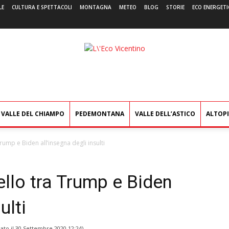
LE
CULTURA E SPETTACOLI
MONTAGNA
METEO
BLOG
STORIE
ECO ENERGETI
L'Eco
Vicentino
VALLE DEL CHIAMPO
PEDEMONTANA
VALLE DELL’ASTICO
ALTOP
ump e Biden all’insegna degli insulti
llo tra Trump e Biden
ulti
ato il
30 Settembre 2020 12:24
)