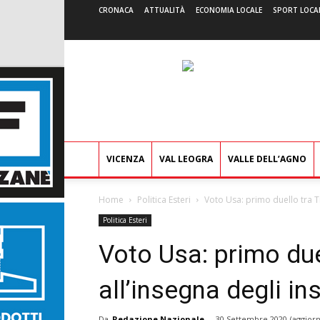
CRONACA
ATTUALITÀ
ECONOMIA LOCALE
SPORT LOCA
VICENZA
VAL LEOGRA
VALLE DELL’AGNO
Home
Politica Esteri
Voto Usa: primo duello tra Tr
Politica Esteri
Voto Usa: primo due
all’insegna degli ins
Da
Redazione Nazionale
-
30 Settembre 2020
(aggiorn