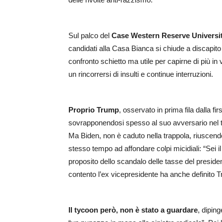
Sul palco del
Case Western Reserve Universit
candidati alla Casa Bianca si chiude a discapito
confronto schietto ma utile per capirne di più in
un rincorrersi di insulti e continue interruzioni.
Proprio Trump
, osservato in prima fila dalla fir
sovrapponendosi spesso al suo avversario nel tenta
Ma Biden, non è caduto nella trappola, riuscend
stesso tempo ad affondare colpi micidiali: “Sei il
proposito dello scandalo delle tasse del presi
contento l’ex vicepresidente ha anche definito Tr
Il tycoon però, non è stato a guardare
, dipin