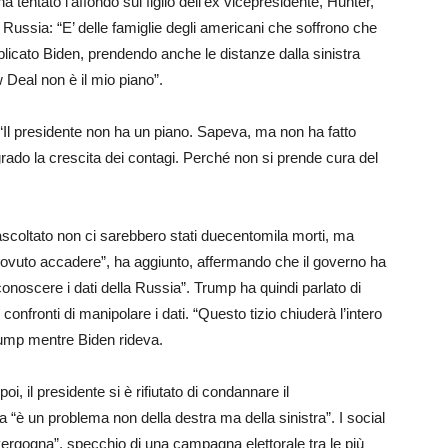
a tentato l’affondo sul figlio dell’ex vicepresidente, Hunter,
a Russia: “E’ delle famiglie degli americani che soffrono che
plicato Biden, prendendo anche le distanze dalla sinistra
 Deal non è il mio piano”.
“Il presidente non ha un piano. Sapeva, ma non ha fatto
grado la crescita dei contagi. Perché non si prende cura del
scoltato non ci sarebbero stati duecentomila morti, ma
 dovuto accadere”, ha aggiunto, affermando che il governo ha
 conoscere i dati della Russia”. Trump ha quindi parlato di
onfronti di manipolare i dati. “Questo tizio chiuderà l’intero
rump mentre Biden rideva.
 poi, il presidente si è rifiutato di condannare il
“è un problema non della destra ma della sinistra”. I social
 vergogna”, specchio di una campagna elettorale tra le più