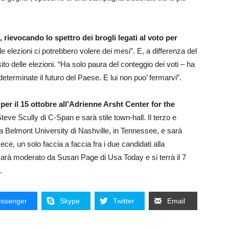
 rievocando lo spettro dei brogli legati al voto per
lle elezioni ci potrebbero volere dei mesi”. E, a differenza del
ito delle elezioni. “Ha solo paura del conteggio dei voti – ha
determinate il futuro del Paese. E lui non puo’ fermarvi”.
per il 15 ottobre all’Adrienne Arsht Center for the
ve Scully di C-Span e sarà stile town-hall. Il terzo e
la Belmont University di Nashville, in Tennessee, e sarà
ce, un solo faccia a faccia fra i due candidati alla
arà moderato da Susan Page di Usa Today e si terrà il 7
.
ssenger
Skype
Twitter
Email