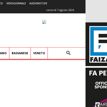
CO
VIDEOGIORNALE
AUDIONOTIZIE
venerdì 7 agosto 2026
IANO
BASSANESE
VENETO