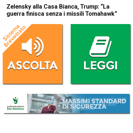
Zelensky alla Casa Bianca, Trump: “La
guerra finisca senza i missili Tomahawk”
Home
Politica Esteri
Politica Esteri
Zelensky alla Casa Bianca,
Trump: “La guerra finisca
senza i missili Tomahawk”
Da
Redazione Nazionale
18 Ottobre 2025
(aggiornato il
18 Ottobre 2025 23:03
)
ASCOLTA L'AUDIO