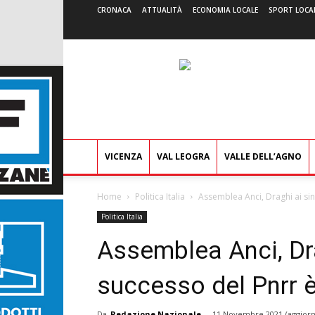
CRONACA
ATTUALITÀ
ECONOMIA LOCALE
SPORT LOCA
VICENZA
VAL LEOGRA
VALLE DELL’AGNO
Home
Politica Italia
Assemblea Anci, Draghi ai sind
Politica Italia
Assemblea Anci, Drag
successo del Pnrr è
Da
Redazione Nazionale
-
11 Novembre 2021
(aggiorn