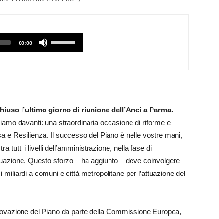
Utilizzare
00:00
i
tasti
Freccia
Su/Giù
per
hiuso l’ultimo giorno di riunione dell’Anci a Parma.
aumentare
biamo davanti: una straordinaria occasione di riforme e
o
sa e Resilienza. Il successo del Piano è nelle vostre mani,
diminuire
tutti i livelli dell’amministrazione, nella fase di
il
 attuazione. Questo sforzo – ha aggiunto – deve coinvolgere
volume.
i miliardi a comuni e città metropolitane per l’attuazione del
rovazione del Piano da parte della Commissione Europea,