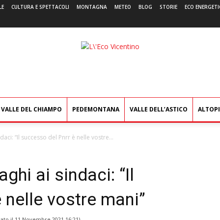
LE
CULTURA E SPETTACOLI
MONTAGNA
METEO
BLOG
STORIE
ECO ENERGETI
L'Eco
Vicentino
VALLE DEL CHIAMPO
PEDEMONTANA
VALLE DELL’ASTICO
ALTOP
aci: “Il successo del Pnrr è nelle vostre...
hi ai sindaci: “Il
 nelle vostre mani”
ato il
11 Novembre 2021 16:21
)