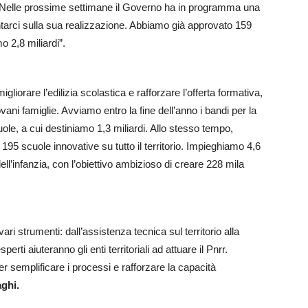
. Nelle prossime settimane il Governo ha in programma una
frontarci sulla sua realizzazione. Abbiamo già approvato 159
o 2,8 miliardi”.
igliorare l’edilizia scolastica e rafforzare l’offerta formativa,
vani famiglie. Avviamo entro la fine dell’anno i bandi per la
le, a cui destiniamo 1,3 miliardi. Allo stesso tempo,
95 scuole innovative su tutto il territorio. Impieghiamo 4,6
 dell’infanzia, con l’obiettivo ambizioso di creare 228 mila
ri strumenti: dall’assistenza tecnica sul territorio alla
erti aiuteranno gli enti territoriali ad attuare il Pnrr.
er semplificare i processi e rafforzare la capacità
ghi.