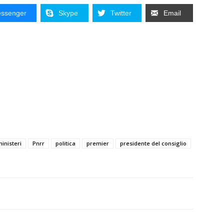
ssenger
Skype
Twitter
Email
inisteri
Pnrr
politica
premier
presidente del consiglio