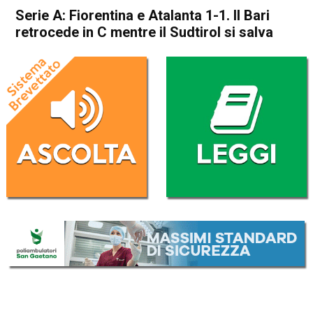
Serie A: Fiorentina e Atalanta 1-1. Il Bari
retrocede in C mentre il Sudtirol si salva
Home
Sport
Sport
Serie A: Fiorentina e Atalanta
1-1. Il Bari retrocede in C
mentre il Sudtirol si salva
Da
Redazione Nazionale
23 Maggio 2026
(aggiornato il
23 Maggio 2026 23:41
)
ASCOLTA L'AUDIO