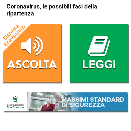
Coronavirus, le possibili fasi della
ripartenza
Home
Politica Italia
Politica Italia
Coronavirus, le possibili fasi
della ripartenza
Da
Redazione Nazionale
23 Aprile 2020
(aggiornato il
23 Aprile 2020 10:40
)
ASCOLTA L'AUDIO
Lettore
00:00
00:00