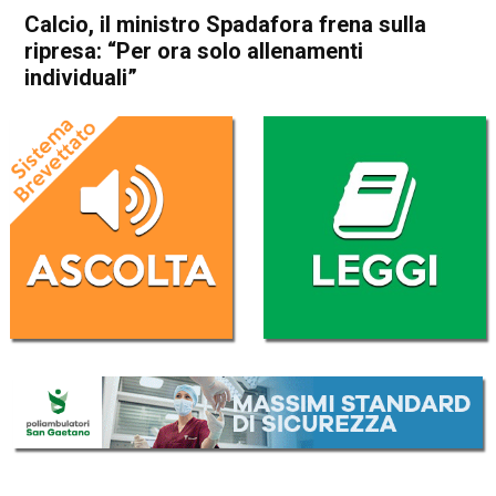
Calcio, il ministro Spadafora frena sulla
ripresa: “Per ora solo allenamenti
individuali”
Home
Sport
Sport
Calcio, il ministro Spadafora
frena sulla ripresa: “Per ora
solo allenamenti individuali”
Da
Redazione Nazionale
23 Aprile 2020
(aggiornato il
23 Aprile 2020 11:28
)
ASCOLTA L'AUDIO