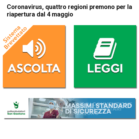
Coronavirus, quattro regioni premono per la
riapertura dal 4 maggio
Home
Politica Italia
Politica Italia
Coronavirus, quattro regioni
premono per la riapertura dal
4 maggio
Da
Redazione Nazionale
16 Aprile 2020
(aggiornato il
16 Aprile 2020 20:22
)
ASCOLTA L'AUDIO