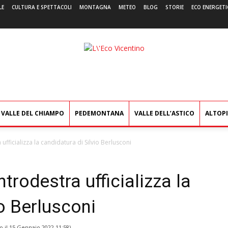
LE
CULTURA E SPETTACOLI
MONTAGNA
METEO
BLOG
STORIE
ECO ENERGETI
L'Eco
Vicentino
VALLE DEL CHIAMPO
PEDEMONTANA
VALLE DELL’ASTICO
ALTOP
 ufficializza la candidatura di Silvio Berlusconi
ntrodestra ufficializza la
io Berlusconi
o il
15 Gennaio 2022 11:58
)