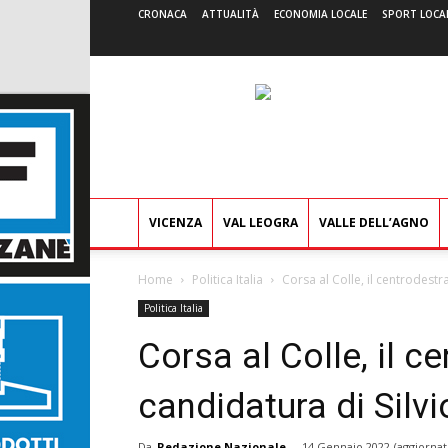
CRONACA
ATTUALITÀ
ECONOMIA LOCALE
SPORT LOCA
VICENZA
VAL LEOGRA
VALLE DELL’AGNO
Home
Politica Italia
Corsa al Colle, il centrodestra
Politica Italia
Corsa al Colle, il ce
candidatura di Silv
Da
Redazione Nazionale
-
14 Gennaio 2022
(aggiornat