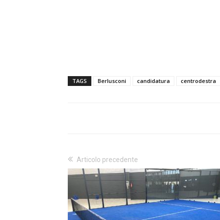
TAGS
Berlusconi
candidatura
centrodestra
Articolo precedente