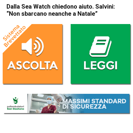
Dalla Sea Watch chiedono aiuto. Salvini:
“Non sbarcano neanche a Natale”
Home
Politica Italia
Politica Italia
Dalla Sea Watch chiedono
aiuto. Salvini: “Non sbarcano
neanche a Natale”
Da
Redazione Nazionale
25 Giugno 2019
(aggiornato il
25 Giugno 2019 19:02
)
ASCOLTA L'AUDIO