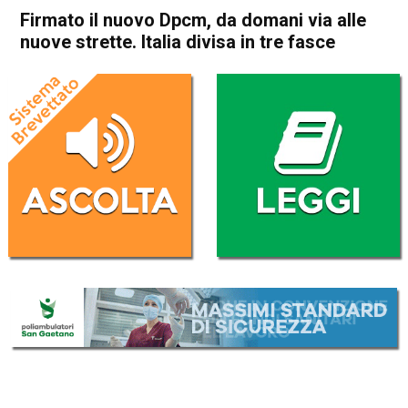
Firmato il nuovo Dpcm, da domani via alle
nuove strette. Italia divisa in tre fasce
Home
Politica Italia
Politica Italia
Firmato il nuovo Dpcm, da
domani via alle nuove strette.
Italia divisa in tre fasce
Da
Redazione Nazionale
4 Novembre 2020
(aggiornato il
4 Novembre 2020 19:11
)
ASCOLTA L'AUDIO