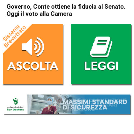
Governo, Conte ottiene la fiducia al Senato.
Oggi il voto alla Camera
Home
Politica Italia
Politica Italia
Governo, Conte ottiene la
fiducia al Senato. Oggi il voto
alla Camera
Da
Redazione Nazionale
6 Giugno 2018
(aggiornato il
6 Giugno 2018 9:41
)
ASCOLTA L'AUDIO