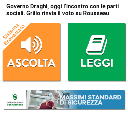
Governo Draghi, oggi l’incontro con le parti
sociali. Grillo rinvia il voto su Rousseau
Home
Politica Italia
Politica Italia
Governo Draghi, oggi
l’incontro con le parti sociali.
Grillo rinvia il voto su
Rousseau
Da
Redazione Nazionale
10 Febbraio 2021
(aggiornato il
10 Febbraio 2021 11:57
)