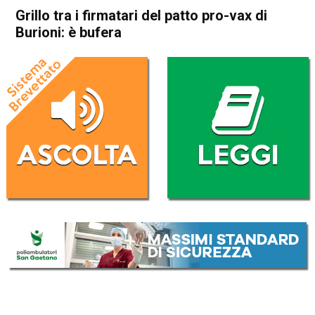
Grillo tra i firmatari del patto pro-vax di
Burioni: è bufera
Home
Politica Italia
Politica Italia
Grillo tra i firmatari del patto
pro-vax di Burioni: è bufera
Da
Redazione Nazionale
10 Gennaio 2019
(aggiornato il
10 Gennaio 2019 19:12
)
ASCOLTA L'AUDIO
Lettore
00:00
00:00