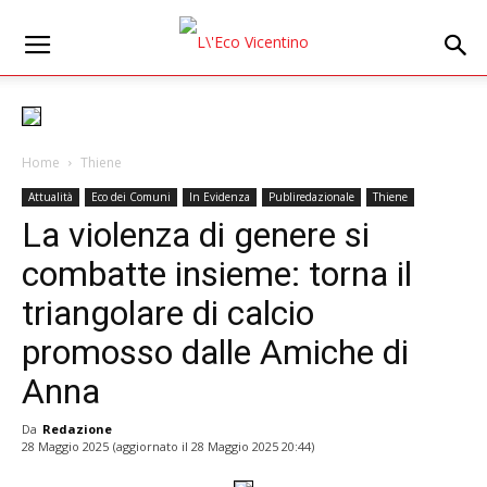
Home
Thiene
Attualità
Eco dei Comuni
In Evidenza
Publiredazionale
Thiene
La violenza di genere si
combatte insieme: torna il
triangolare di calcio
promosso dalle Amiche di
Anna
Da
Redazione
28 Maggio 2025
(aggiornato il
28 Maggio 2025 20:44
)