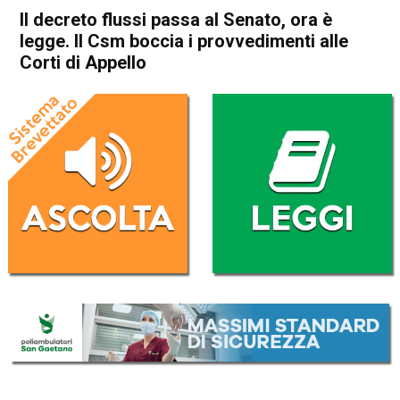
Il decreto flussi passa al Senato, ora è
legge. Il Csm boccia i provvedimenti alle
Corti di Appello
Home
Politica Italia
Politica Italia
Il decreto flussi passa al
Senato, ora è legge. Il Csm
boccia i provvedimenti alle
Corti di Appello
Da
Redazione Nazionale
4 Dicembre 2024
(aggiornato il
4 Dicembre 2024 19:18
)