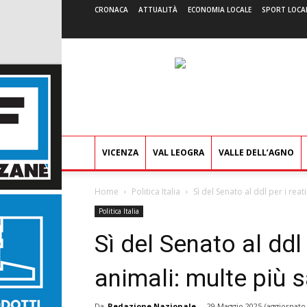
CRONACA
ATTUALITÀ
ECONOMIA LOCALE
SPORT LOCA
VICENZA
VAL LEOGRA
VALLE DELL’AGNO
Home
Politica Italia
Sì del Senato al ddl per i reati
Politica Italia
Sì del Senato al ddl 
animali: multe più 
Da
Redazione Nazionale
-
29 Maggio 2025
(aggiornato 