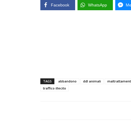
Facebook
WhatsApp
Me
TAGS
abbandono
ddl animali
maltrattament
traffico illecito