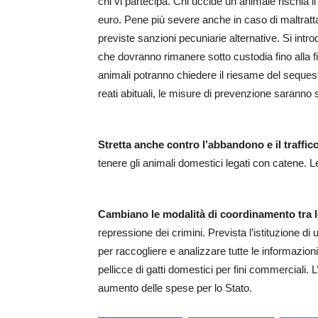
chi vi partecipa. Chi uccide un animale rischia i
euro. Pene più severe anche in caso di maltratta
previste sanzioni pecuniarie alternative. Si introd
che dovranno rimanere sotto custodia fino alla f
animali potranno chiedere il riesame del sequestr
reati abituali, le misure di prevenzione saranno s
Stretta anche contro l’abbandono e il traffico 
tenere gli animali domestici legati con catene. 
Cambiano le modalità di coordinamento tra le
repressione dei crimini. Prevista l’istituzione di
per raccogliere e analizzare tutte le informazioni 
pellicce di gatti domestici per fini commerciali
aumento delle spese per lo Stato.