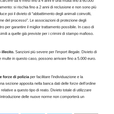
l carcere da 6 mesi fino a 4 anni e una multa fino a 60.000
mento: si rischia fino a 2 anni di reclusione e non sono più
uce poi il divieto di “abbattimento degli animali coinvolti,
ine del processo”. Le associazioni di protezione degli
o per garantire il miglior trattamento possibile. In caso di
imili a quelle già previste per i crimini di stampo mafioso.
illecito.
Sanzioni più severe per l’import illegale. Divieto di
Le multe in questo caso, possono arrivare fino a 5.000 euro.
 forze di polizia
per facilitare l’individuazione e la
 una sezione apposita nella banca dati delle forze dell’ordine
relative a questo tipo di reato. Divieto totale di utilizzare
. L’introduzione delle nuove norme non comporterà un