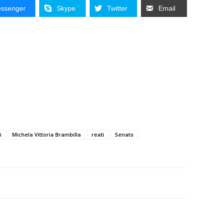
ssenger
Skype
Twitter
Email
i
Michela Vittoria Brambilla
reati
Senato