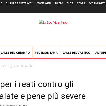
LE
CULTURA E SPETTACOLI
MONTAGNA
METEO
BLOG
STORIE
ECO ENERGETI
L'Eco
Vicentino
VALLE DEL CHIAMPO
PEDEMONTANA
VALLE DELL’ASTICO
ALTOP
 contro gli animali: multe...
per i reati contro gli
salate e pene più severe
il
29 Maggio 2025 19:49
)