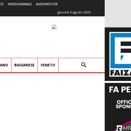
CO
VIDEOGIORNALE
AUDIONOTIZIE
giovedì 6 agosto 2026
IANO
BASSANESE
VENETO