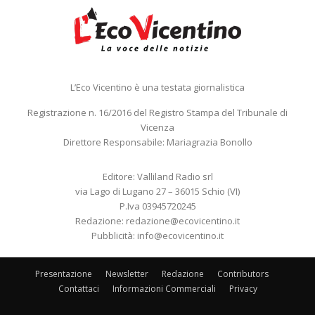
L’Eco Vicentino è una testata giornalistica
Registrazione n. 16/2016 del Registro Stampa del Tribunale di
Vicenza
Direttore Responsabile: Mariagrazia Bonollo
Editore: Valliland Radio srl
via Lago di Lugano 27 – 36015 Schio (VI)
P.Iva 03945720245
Redazione:
redazione@ecovicentino.it
Pubblicità:
info@ecovicentino.it
Presentazione
Newsletter
Redazione
Contributors
Contattaci
Informazioni Commerciali
Privacy