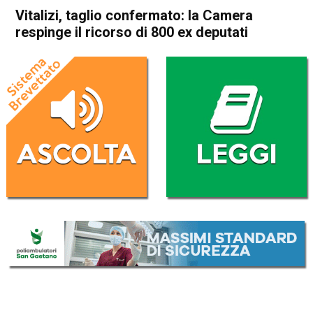
Vitalizi, taglio confermato: la Camera
respinge il ricorso di 800 ex deputati
Home
Politica Italia
Politica Italia
Vitalizi, taglio confermato: la
Camera respinge il ricorso di
800 ex deputati
Da
Redazione Nazionale
17 Luglio 2025
(aggiornato il
17 Luglio 2025 11:44
)
ASCOLTA L'AUDIO