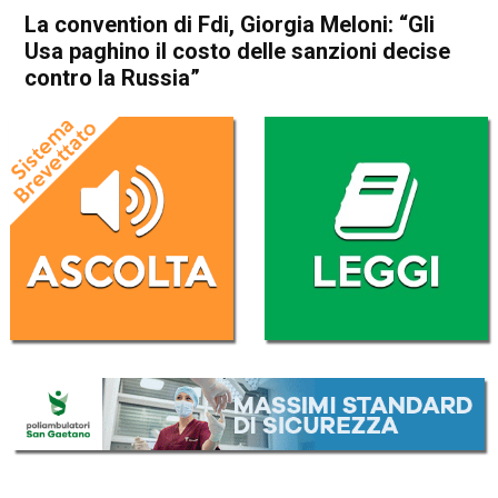
La convention di Fdi, Giorgia Meloni: “Gli
Usa paghino il costo delle sanzioni decise
contro la Russia”
Home
Politica Italia
Politica Italia
La convention di Fdi, Giorgia
Meloni: “Gli Usa paghino il
costo delle sanzioni decise
contro la Russia”
Da
Redazione Nazionale
30 Aprile 2022
(aggiornato il
30 Aprile 2022 19:27
)