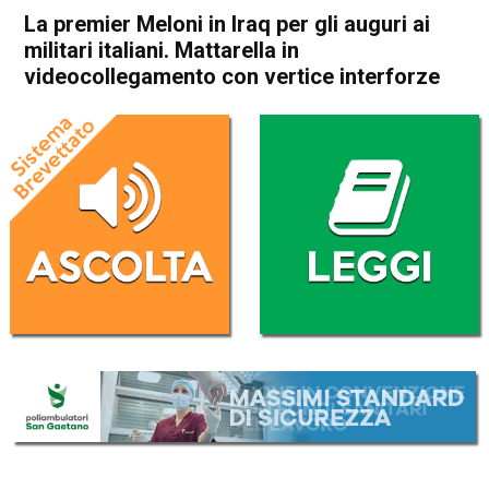
La premier Meloni in Iraq per gli auguri ai
militari italiani. Mattarella in
videocollegamento con vertice interforze
Home
Politica Italia
Politica Italia
La premier Meloni in Iraq per
gli auguri ai militari italiani.
Mattarella in
videocollegamento con
vertice interforze
Da
Redazione Nazionale
22 Dicembre 2022
(aggiornato il
22 Dicembre 2022 17:51
)