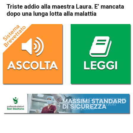
Triste addio alla maestra Laura. E’ mancata
dopo una lunga lotta alla malattia
Home
Valdagno
Cornedo Vicentino
Valdagno
Cornedo Vicentino
Cronaca
In Evidenza
Triste addio alla maestra
Laura. E’ mancata dopo una
lunga lotta alla malattia
Da
Redazione
22 Dicembre 2022
(aggiornato il
22 Dicembre 2022 16:34
)
ASCOLTA L'AUDIO