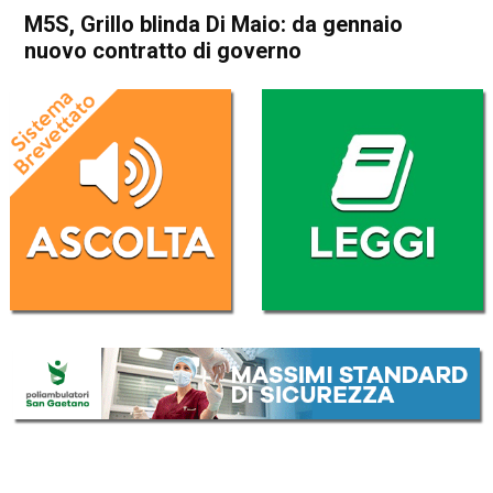
M5S, Grillo blinda Di Maio: da gennaio
nuovo contratto di governo
Home
Politica Italia
Politica Italia
M5S, Grillo blinda Di Maio: da
gennaio nuovo contratto di
governo
Da
Redazione Nazionale
23 Novembre 2019
(aggiornato il
23 Novembre 2019 17:53
)
ASCOLTA L'AUDIO