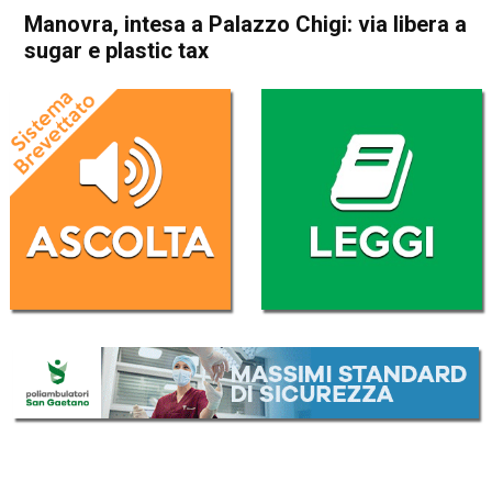
Manovra, intesa a Palazzo Chigi: via libera a
sugar e plastic tax
Home
Politica Italia
Politica Italia
Manovra, intesa a Palazzo
Chigi: via libera a sugar e
plastic tax
Da
Redazione Nazionale
30 Ottobre 2019
(aggiornato il
30 Ottobre 2019 9:09
)
ASCOLTA L'AUDIO