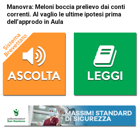
Manovra: Meloni boccia prelievo dai conti
correnti. Al vaglio le ultime ipotesi prima
dell’approdo in Aula
Home
Politica Italia
Politica Italia
Manovra: Meloni boccia
prelievo dai conti correnti. Al
vaglio le ultime ipotesi prima
dell’approdo in Aula
Da
Redazione Nazionale
27 Ottobre 2023
(aggiornato il
27 Ottobre 2023 8:45
)