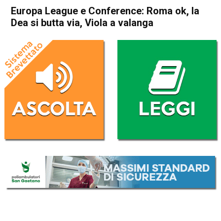
Europa League e Conference: Roma ok, la
Dea si butta via, Viola a valanga
Home
Sport
Sport
Europa League e Conference:
Roma ok, la Dea si butta via,
Viola a valanga
Da
Redazione Nazionale
27 Ottobre 2023
(aggiornato il
27 Ottobre 2023 8:42
)
ASCOLTA L'AUDIO