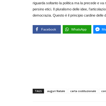
riguarda soltanto la politica ma la precede e va m
persino etici. Il pluralismo delle idee, l’articola
democrazia. Questo è il principio cardine delle 
Facebook
WhatsApp
Me
TAGS
auguri Natale
carta costituzionale
con