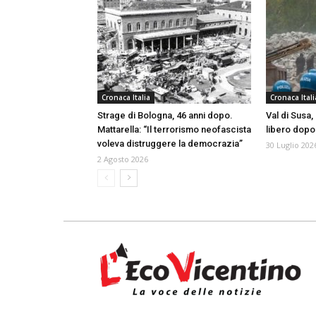
Cronaca Italia
Cronaca Itali
Strage di Bologna, 46 anni dopo.
Val di Susa
Mattarella: “Il terrorismo neofascista
libero dopo
voleva distruggere la democrazia”
30 Luglio 202
2 Agosto 2026