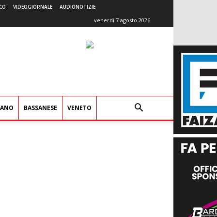
CO
VIDEOGIORNALE
AUDIONOTIZIE
venerdì 7 agosto 2026
IANO
BASSANESE
VENETO