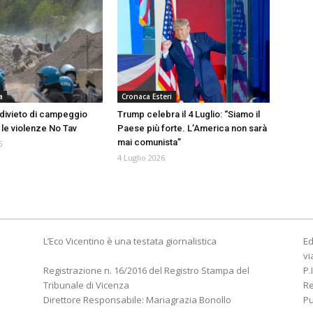
a
Cronaca Esteri
, divieto di campeggio
Trump celebra il 4 Luglio: “Siamo il
 le violenze No Tav
Paese più forte. L’America non sarà
mai comunista”
6
4 Luglio 2026
L’Eco Vicentino è una testata giornalistica
Ed
vi
Registrazione n. 16/2016 del Registro Stampa del
P.
Tribunale di Vicenza
R
Direttore Responsabile: Mariagrazia Bonollo
Pu