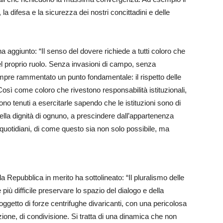
i, la difesa e la sicurezza dei nostri concittadini e delle
 ha aggiunto: “Il senso del dovere richiede a tutti coloro che
i del proprio ruolo. Senza invasioni di campo, senza
mpre rammentato un punto fondamentale: il rispetto delle
o. Così come coloro che rivestono responsabilità istituzionali,
no tenuti a esercitarle sapendo che le istituzioni sono di
 della dignità di ognuno, a prescindere dall’appartenenza
ci, quotidiani, di come questo sia non solo possibile, ma
a Repubblica in merito ha sottolineato: “Il pluralismo delle
iù difficile preservare lo spazio del dialogo e della
ggetto di forze centrifughe divaricanti, con una pericolosa
azione, di condivisione. Si tratta di una dinamica che non