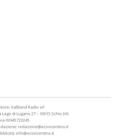
itore: Valliland Radio srl
a Lago di Lugano 27 – 36015 Schio (VI)
Iva 03945720245
edazione:
redazione@ecovicentino.it
bblicità:
info@ecovicentino.it