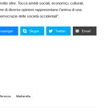
olto oltre. Tocca ambiti sociali, economici, culturali,
zione di diverse opinioni rappresentano l’anima di una
democrazie delle società occidentali”.
ssenger
Skype
Twitter
Email
ferenza
Mattarella