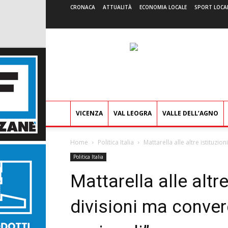
CRONACA
ATTUALITÀ
ECONOMIA LOCALE
SPORT LOCA
VICENZA
VAL LEOGRA
VALLE DELL’AGNO
Home
Politica Italia
Mattarella alle altre istituzio
Politica Italia
Mattarella alle altre
divisioni ma conver