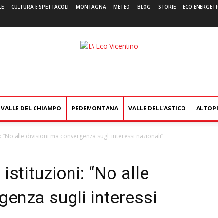
LE
CULTURA E SPETTACOLI
MONTAGNA
METEO
BLOG
STORIE
ECO ENERGETI
L'Eco
Vicentino
VALLE DEL CHIAMPO
PEDEMONTANA
VALLE DELL’ASTICO
ALTOP
ni: “No alle divisioni ma convergenza sugli interessi nazionali”
 istituzioni: “No alle
genza sugli interessi