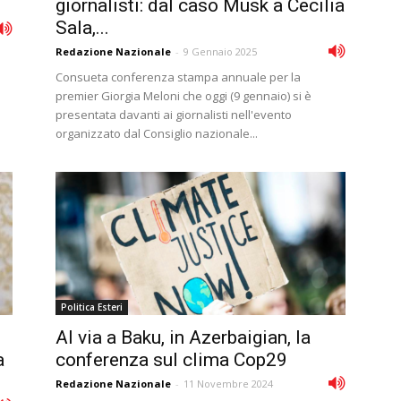
giornalisti: dal caso Musk a Cecilia
Sala,...
Redazione Nazionale
-
9 Gennaio 2025
Consueta conferenza stampa annuale per la
premier Giorgia Meloni che oggi (9 gennaio) si è
presentata davanti ai giornalisti nell'evento
organizzato dal Consiglio nazionale...
Politica Esteri
Al via a Baku, in Azerbaigian, la
a
conferenza sul clima Cop29
Redazione Nazionale
-
11 Novembre 2024