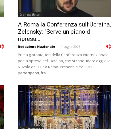
Cronaca Esteri
A Roma la Conferenza sull’Ucraina,
Zelensky: “Serve un piano di
ripresa...
Redazione Nazionale
-
11 Luglio 2025
Prima giornata, ieri della Conferenza internazionale
per la ripresa dell'Ucraina, che si concluderà oggi alla
Nuvola dell'Eur a Roma. Presenti oltre 8.300
partecipanti, fra...
Fara Vicentino