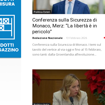
Politica Esteri
Conferenza sulla Sicurezza di
Monaco, Merz: “La libertà è in
pericolo”
Redazione Nazionale
-
13 Febbraio 2026
Conferenza sulla Sicurezza di Monaco. I temi sul
tavolo del vertice al via oggi e fino al 15 febbraio,
sono tanti: dalla Groenlandia all’evoluzione...
Politica Italia