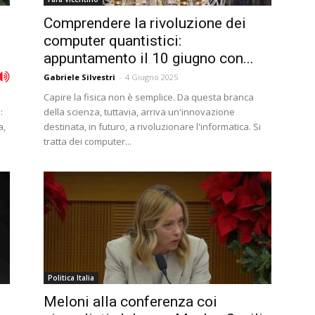
Comprendere la rivoluzione dei
computer quantistici:
appuntamento il 10 giugno con...
Gabriele Silvestri
-
4 Giugno 2025
Capire la fisica non è semplice. Da questa branca
:
della scienza, tuttavia, arriva un'innovazione
a,
destinata, in futuro, a rivoluzionare l'informatica. Si
tratta dei computer...
Politica Italia
Meloni alla conferenza coi