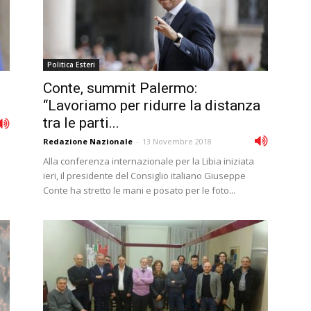
Politica Esteri
Conte, summit Palermo:
“Lavoriamo per ridurre la distanza
tra le parti...
Redazione Nazionale
-
13 Novembre 2018
Alla conferenza internazionale per la Libia iniziata
ieri, il presidente del Consiglio italiano Giuseppe
Conte ha stretto le mani e posato per le foto...