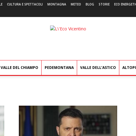
LE
CULTURA E SPETTACOLI
MONTAGNA
METEO
BLOG
STORIE
ECO ENERGETI
L'Eco
Vicentino
VALLE DEL CHIAMPO
PEDEMONTANA
VALLE DELL’ASTICO
ALTOP