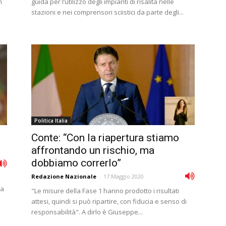
m
guida per l’utilizzo degli impianti di risalita nelle
stazioni e nei comprensori sciistici da parte degli...
Politica Italia
Conte: “Con la riapertura stiamo
affrontando un rischio, ma
dobbiamo correrlo”
Redazione Nazionale
-
17 Maggio 2020
ta
"Le misure della Fase 1 hanno prodotto i risultati
attesi, quindi si può ripartire, con fiducia e senso di
responsabilità". A dirlo è Giuseppe...