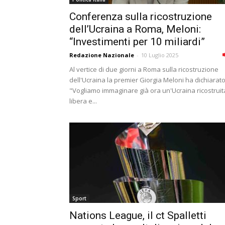
Conferenza sulla ricostruzione
dell’Ucraina a Roma, Meloni:
“Investimenti per 10 miliardi”
Redazione Nazionale
-
10 Luglio 2025
Al vertice di due giorni a Roma sulla ricostruzione
dell'Ucraina la premier Giorgia Meloni ha dichiarato
"Vogliamo immaginare già ora un'Ucraina ricostruit
libera e...
Sport
Nations League, il ct Spalletti