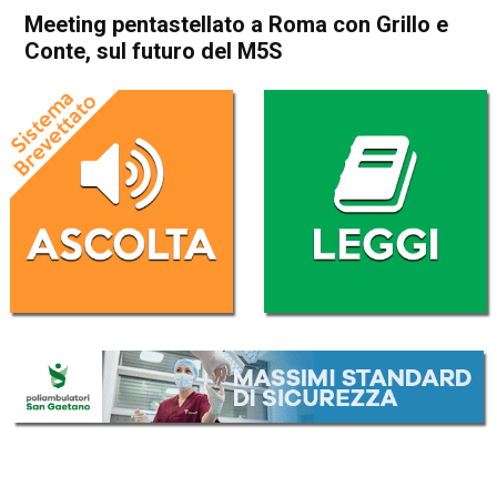
Meeting pentastellato a Roma con Grillo e
Conte, sul futuro del M5S
Home
Politica Italia
Politica Italia
Meeting pentastellato a
Roma con Grillo e Conte, sul
futuro del M5S
Da
Redazione Nazionale
28 Febbraio 2021
(aggiornato il
28 Febbraio 2021 21:47
)
ASCOLTA L'AUDIO