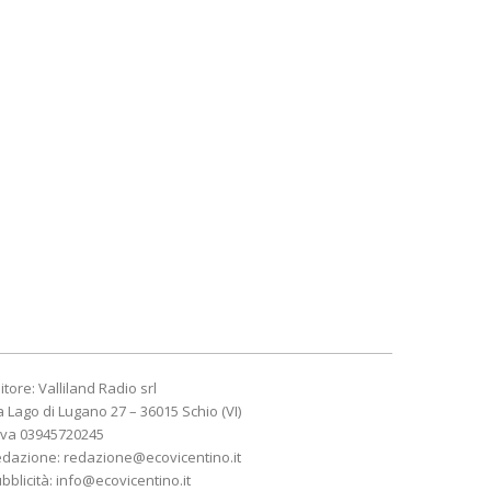
itore: Valliland Radio srl
a Lago di Lugano 27 – 36015 Schio (VI)
Iva 03945720245
edazione:
redazione@ecovicentino.it
bblicità:
info@ecovicentino.it