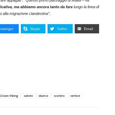
erare appagati”. “Questo primo passaggio di Malta
– ha
ficativa, ma abbiamo ancora tanto da fare
lungo la linea di
to alla migrazione clandestina”.
ssenger
Skype
Twitter
Email
Ocean Viking
salvini
sbarco
scontro
vertice