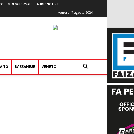
CO
VIDEOGIORNALE
AUDIONOTIZIE
venerdì 7 agosto 2026
IANO
BASSANESE
VENETO