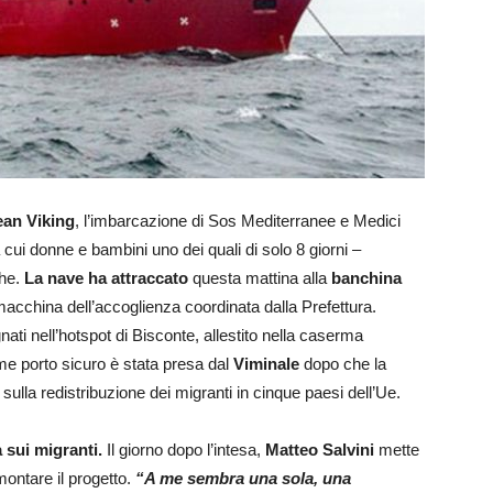
an Viking
, l’imbarcazione di Sos Mediterranee e Medici
 cui donne e bambini uno dei quali di solo 8 giorni –
che.
La nave ha attraccato
questa mattina alla
banchina
 macchina dell’accoglienza coordinata dalla Prefettura.
i nell’hotspot di Bisconte, allestito nella caserma
e porto sicuro è stata presa dal
Viminale
dopo che la
la redistribuzione dei migranti in cinque paesi dell’Ue.
 sui migranti.
Il giorno dopo l’intesa,
Matteo Salvini
mette
montare il progetto.
“A me sembra una sola, una