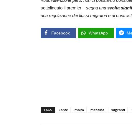
frutti. Attenzione però: non ci possiamo consid
sottolineato il premier –
segna una
svolta signi
una regolazione dei flussi migratori e di contras
Facebook
WhatsApp
Me
TAGS
Conte
malta
messina
migranti