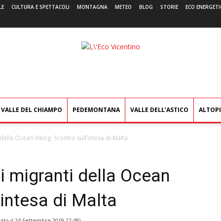
LE
CULTURA E SPETTACOLI
MONTAGNA
METEO
BLOG
STORIE
ECO ENERGETI
L'Eco
Vicentino
VALLE DEL CHIAMPO
PEDEMONTANA
VALLE DELL’ASTICO
ALTOP
ella Ocean Viking. Scontro sull’intesa di Malta
i migranti della Ocean
’intesa di Malta
ato il
24 Settembre 2019 12:48
)