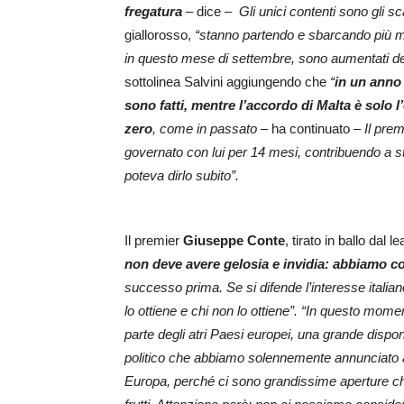
fregatura
– dice –
Gli unici contenti sono gli sca
giallorosso,
“stanno partendo e sbarcando più mig
in questo mese di settembre, sono aumentati del
sottolinea Salvini aggiungendo che
“
in un anno 
sono fatti, mentre l’accordo di Malta è solo
zero
, come in passato
– ha continuato –
Il pre
governato con lui per 14 mesi, contribuendo a s
poteva dirlo subito”.
Il premier
Giuseppe Conte
, tirato in ballo dal 
non deve avere gelosia e invidia:
abbiamo co
successo prima. Se si difende l’interesse italia
lo ottiene e chi non lo ottiene”. “In questo mom
parte degli atri Paesi europei, una grande dispon
politico che abbiamo solennemente annunciato agl
Europa, perché ci sono grandissime aperture che