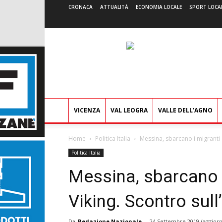
CRONACA
ATTUALITÀ
ECONOMIA LOCALE
SPORT LOCA
VICENZA
VAL LEOGRA
VALLE DELL’AGNO
Home
Politica Italia
Messina, sbarcano i migranti d
Politica Italia
Messina, sbarcano 
Viking. Scontro sull
Da
Redazione Nazionale
-
24 Settembre 2019
(aggiorn