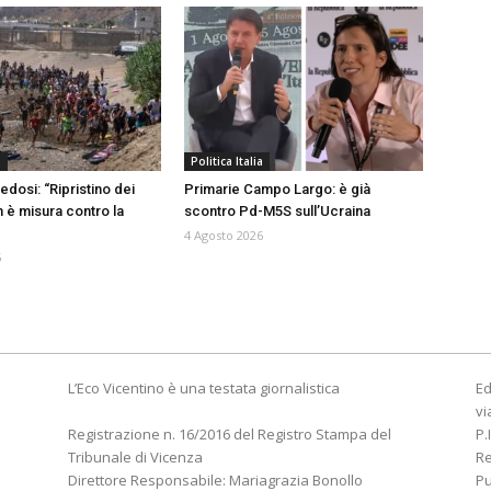
a
Politica Italia
edosi: “Ripristino dei
Primarie Campo Largo: è già
n è misura contro la
scontro Pd-M5S sull’Ucraina
4 Agosto 2026
6
L’Eco Vicentino è una testata giornalistica
Ed
vi
Registrazione n. 16/2016 del Registro Stampa del
P.
Tribunale di Vicenza
R
Direttore Responsabile: Mariagrazia Bonollo
Pu