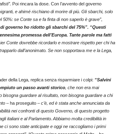
fisti”.
Poi rincara la dose. Con l’avvento del governo
ranti, e ahimé rischiano di morire di più. Gli sbarchi, solo
 50%: se Conte sa e fa finta di non saperlo è grave”
,
di governo ho ridotto gli sbarchi del 75%”. “Questi
 l’ennesima promessa dell’Europa.
Tante parole ma fatti
mier Conte dovrebbe ricordarlo e mostrare rispetto per chi ha
trapparlo dall’anonimato. Se non sopportava me e la Lega,
leader della Lega, replica senza risparmiare i colpi:
“Salvini
mpiuto un passo avanti storico
, che non era mai
no bisogna guardare al risultato, non bisogna guardare a chi
ento
– ha proseguito –
c’è, ed è stata anche annunciata da
ibilità nei confronti di questo Governo, di questo progetto
i italiani e al Parlamento. Abbiamo molta credibilità in
 ci sono state anticipate e oggi ne raccogliamo i primi