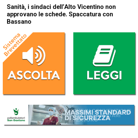
Sanità, i sindaci dell’Alto Vicentino non
approvano le schede. Spaccatura con
Bassano
Home
Bassano del Grappa
Attualità
Bassano del Grappa
In Evidenza
Schio
Thiene
Sanità, i sindaci dell’Alto
Vicentino non approvano le
schede. Spaccatura con
Bassano
Da
Mariagrazia Bonollo
24 Settembre 2019
(aggiornato il
24 Settembre 2019 12:28
)