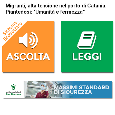
Migranti, alta tensione nel porto di Catania.
Piantedosi: “Umanità e fermezza”
Home
Politica Italia
Politica Italia
Migranti, alta tensione nel
porto di Catania. Piantedosi:
“Umanità e fermezza”
Da
Redazione Nazionale
8 Novembre 2022
(aggiornato il
8 Novembre 2022 17:33
)
ASCOLTA L'AUDIO