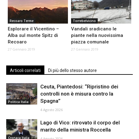
Recoaro Terme
Torrebelvicino
Esplorare il Vicentino –
Vandali sradicano le
Alba sul monte Spitz di
piante nella nuovissima
Recoaro
piazza comunale
27 Gennaio 2019
27 Gennaio 2019
Articoli correlati
Di più dello stesso autore
Ceuta, Piantedosi: “Ripristino dei
controlli non è misura contro la
Spagna”
Politica Italia
4 Agosto 2026
Lago di Vico: ritrovato il corpo del
marito della ministra Roccella
Cronaca Italia
4 Agosto 2026