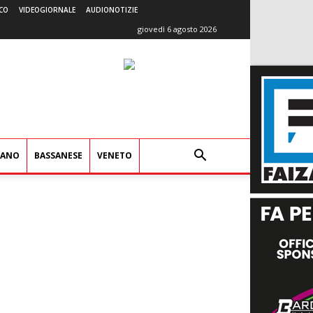
CO
VIDEOGIORNALE
AUDIONOTIZIE
giovedì 6 agosto 2026
IANO
BASSANESE
VENETO