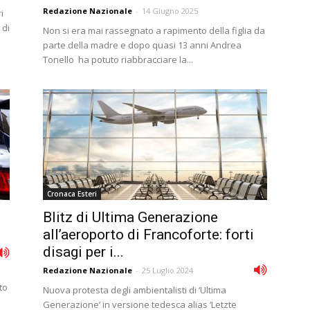
Redazione Nazionale
-
14 Giugno 2025
i
 di
Non si era mai rassegnato a rapimento della figlia da
parte della madre e dopo quasi 13 anni Andrea
Tonello ha potuto riabbracciare la...
Cronaca Esteri
Blitz di Ultima Generazione
all’aeroporto di Francoforte: forti
disagi per i...
Redazione Nazionale
-
25 Luglio 2024
to
Nuova protesta degli ambientalisti di ‘Ultima
Generazione’ in versione tedesca alias ‘Letzte