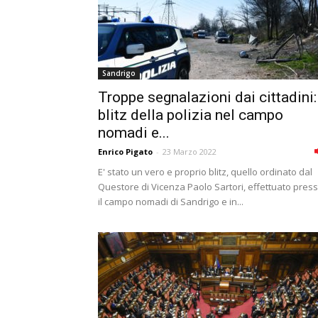
Sandrigo
Troppe segnalazioni dai cittadini:
blitz della polizia nel campo
nomadi e...
Enrico Pigato
-
23 Marzo 2022
E' stato un vero e proprio blitz, quello ordinato dal
Questore di Vicenza Paolo Sartori, effettuato pres
il campo nomadi di Sandrigo e in...