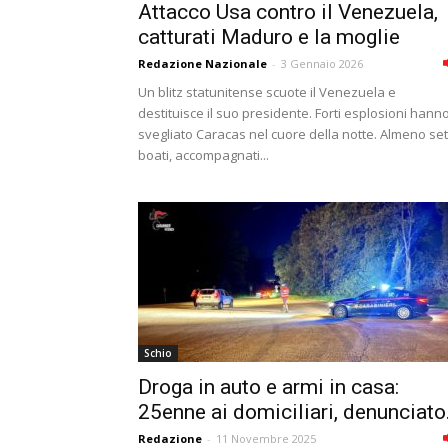
Attacco Usa contro il Venezuela,
catturati Maduro e la moglie
Redazione Nazionale
-
3 Gennaio 2026
Un blitz statunitense scuote il Venezuela e
destituisce il suo presidente. Forti esplosioni hann
svegliato Caracas nel cuore della notte. Almeno set
boati, accompagnati...
Schio
Droga in auto e armi in casa:
25enne ai domiciliari, denunciato.
Redazione
-
11 Novembre 2025