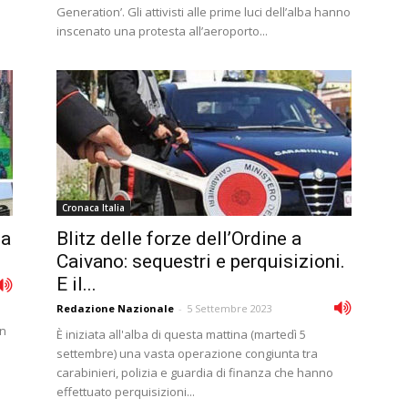
Generation’. Gli attivisti alle prime luci dell’alba hanno
inscenato una protesta all’aeroporto...
Cronaca Italia
ua
Blitz delle forze dell’Ordine a
Caivano: sequestri e perquisizioni.
E il...
Redazione Nazionale
-
5 Settembre 2023
on
È iniziata all'alba di questa mattina (martedì 5
settembre) una vasta operazione congiunta tra
carabinieri, polizia e guardia di finanza che hanno
effettuato perquisizioni...