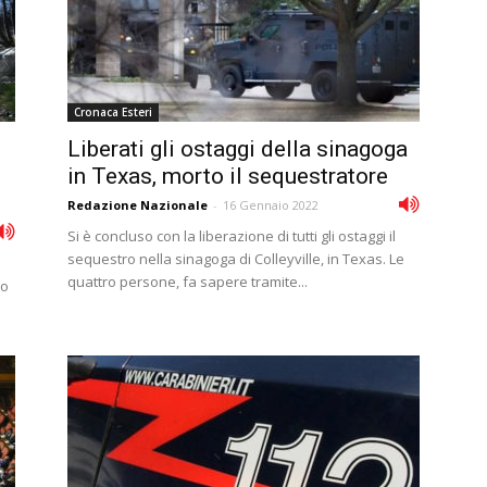
Cronaca Esteri
Liberati gli ostaggi della sinagoga
in Texas, morto il sequestratore
Redazione Nazionale
-
16 Gennaio 2022
Si è concluso con la liberazione di tutti gli ostaggi il
sequestro nella sinagoga di Colleyville, in Texas. Le
quattro persone, fa sapere tramite...
so