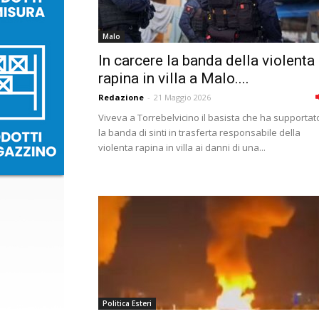
Malo
In carcere la banda della violenta
rapina in villa a Malo....
Redazione
-
21 Maggio 2026
Viveva a Torrebelvicino il basista che ha supportat
la banda di sinti in trasferta responsabile della
violenta rapina in villa ai danni di una...
Politica Esteri