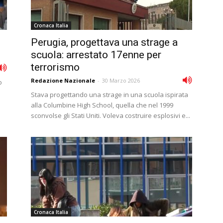
Cronaca Italia
Perugia, progettava una strage a
scuola: arrestato 17enne per
terrorismo
Redazione Nazionale
-
30 Marzo 2026
o
Stava progettando una strage in una scuola ispirata
alla Columbine High School, quella che nel 1999
sconvolse gli Stati Uniti. Voleva costruire esplosivi e...
Cronaca Italia