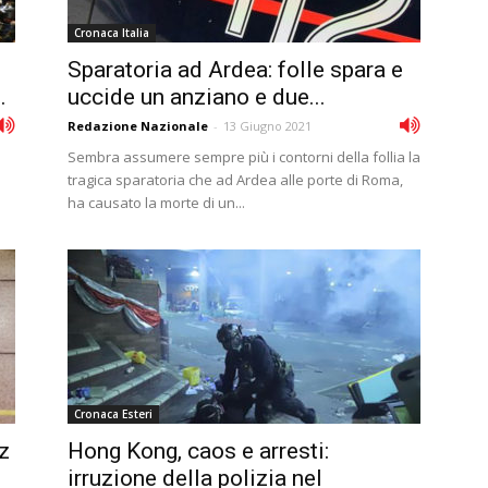
Cronaca Italia
Sparatoria ad Ardea: folle spara e
.
uccide un anziano e due...
Redazione Nazionale
-
13 Giugno 2021
Sembra assumere sempre più i contorni della follia la
tragica sparatoria che ad Ardea alle porte di Roma,
ha causato la morte di un...
Cronaca Esteri
z
Hong Kong, caos e arresti:
irruzione della polizia nel