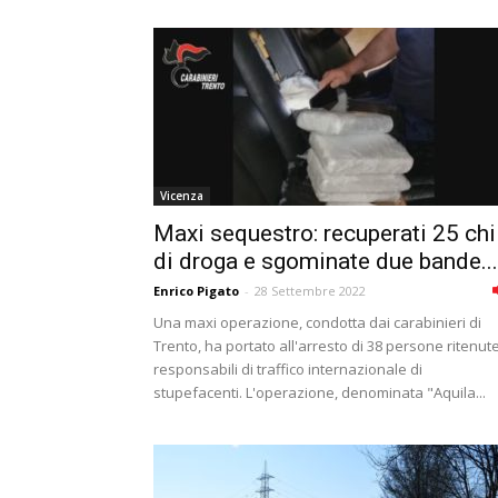
Vicenza
Maxi sequestro: recuperati 25 chi
di droga e sgominate due bande...
Enrico Pigato
-
28 Settembre 2022
Una maxi operazione, condotta dai carabinieri di
Trento, ha portato all'arresto di 38 persone ritenut
responsabili di traffico internazionale di
stupefacenti. L'operazione, denominata "Aquila...