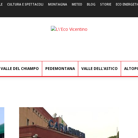
LE
CULTURA E SPETTACOLI
MONTAGNA
METEO
BLOG
STORIE
ECO ENERGETI
L'Eco
Vicentino
VALLE DEL CHIAMPO
PEDEMONTANA
VALLE DELL’ASTICO
ALTOP