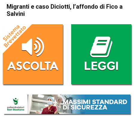
Migranti e caso Diciotti, l’affondo di Fico a
Salvini
Home
Politica Italia
Politica Italia
Migranti e caso Diciotti,
l’affondo di Fico a Salvini
Da
Redazione Nazionale
4 Febbraio 2019
(aggiornato il
4 Febbraio 2019 18:40
)
ASCOLTA L'AUDIO
Lettore
00:00
00:00