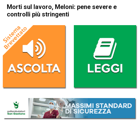
Morti sul lavoro, Meloni: pene severe e
controlli più stringenti
Home
Politica Italia
Politica Italia
Morti sul lavoro, Meloni: pene
severe e controlli più
stringenti
Da
Redazione Nazionale
4 Luglio 2024
(aggiornato il
4 Luglio 2024 16:49
)
ASCOLTA L'AUDIO