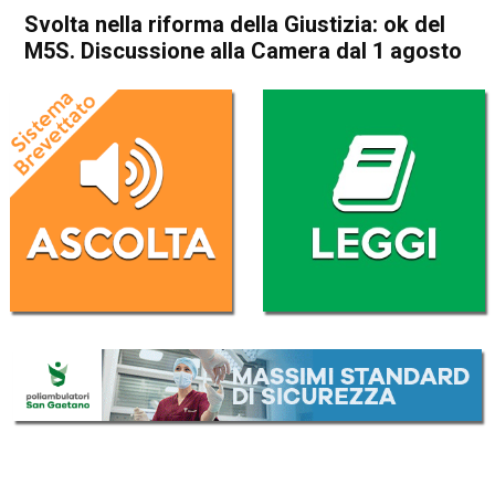
Svolta nella riforma della Giustizia: ok del
M5S. Discussione alla Camera dal 1 agosto
Home
Politica Italia
Politica Italia
Svolta nella riforma della
Giustizia: ok del M5S.
Discussione alla Camera dal
1 agosto
Da
Redazione Nazionale
30 Luglio 2021
(aggiornato il
30 Luglio 2021 19:15
)