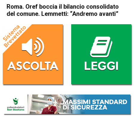
Roma. Oref boccia il bilancio consolidato
del comune. Lemmetti: “Andremo avanti”
Home
Politica Italia
Politica Italia
Roma. Oref boccia il bilancio
consolidato del comune.
Lemmetti: “Andremo avanti”
Da
Redazione Nazionale
29 Settembre 2017
(aggiornato il
29 Settembre 2017 19:01
)
ASCOLTA L'AUDIO