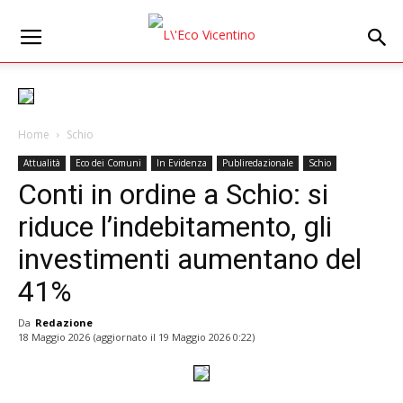
Home
Schio
Attualità
Eco dei Comuni
In Evidenza
Publiredazionale
Schio
Conti in ordine a Schio: si
riduce l’indebitamento, gli
investimenti aumentano del
41%
Da
Redazione
18 Maggio 2026
(aggiornato il
19 Maggio 2026 0:22
)