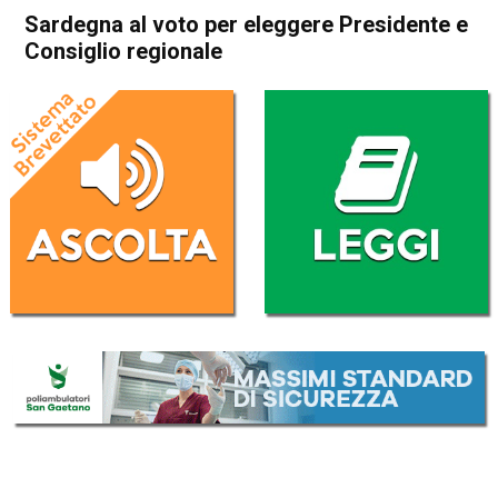
Sardegna al voto per eleggere Presidente e
Consiglio regionale
Home
Politica Italia
Politica Italia
Sardegna al voto per
eleggere Presidente e
Consiglio regionale
Da
Redazione Nazionale
24 Febbraio 2019
(aggiornato il
24 Febbraio 2019 14:32
)
ASCOLTA L'AUDIO