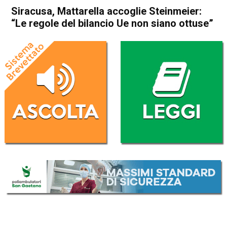
Siracusa, Mattarella accoglie Steinmeier:
“Le regole del bilancio Ue non siano ottuse”
Home
Politica Italia
Politica Italia
Siracusa, Mattarella accoglie
Steinmeier: “Le regole del
bilancio Ue non siano ottuse”
Da
Redazione Nazionale
20 Settembre 2023
(aggiornato il
21 Settembre 2023 8:18
)
ASCOLTA L'AUDIO