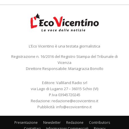
L’Eco Vicentino è una testata giornalistica
Registrazione n. 16/2016 del Registro Stampa del Tribunale di
Vicenza
Direttore Responsabile: Mariagrazia Bonollo
Editore: Valliland Radio srl
via Lago di Lugano 27 – 36015 Schio (VI)
P.Iva 03945720245
Redazione:
redazione@ecovicentino.it
Pubblicità:
info@ecovicentino.it
Presentazione
Newsletter
Redazione
Contributors
Contattaci
Informazioni Commerciali
Privacy