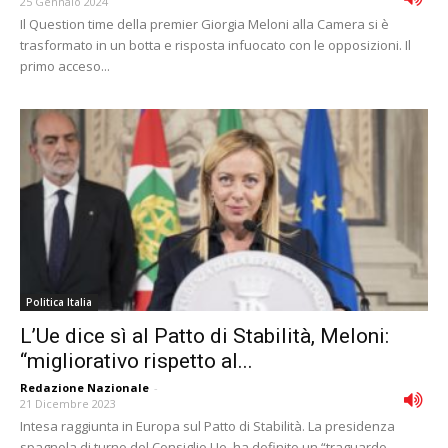
25 Gennaio 2024
Il Question time della premier Giorgia Meloni alla Camera si è
trasformato in un botta e risposta infuocato con le opposizioni. Il
primo acceso...
Politica Italia
L’Ue dice sì al Patto di Stabilità, Meloni:
“migliorativo rispetto al...
Redazione Nazionale
-
21 Dicembre 2023
Intesa raggiunta in Europa sul Patto di Stabilità. La presidenza
spagnola di turno del Consiglio Ue, ha definito un “traguardo