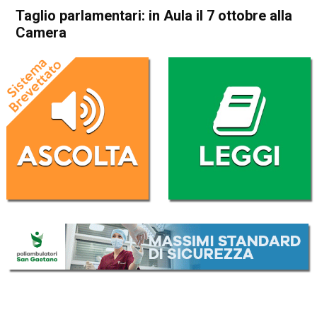
Taglio parlamentari: in Aula il 7 ottobre alla
Camera
Home
Politica Italia
Politica Italia
Taglio parlamentari: in Aula il
7 ottobre alla Camera
Da
Redazione Nazionale
25 Settembre 2019
(aggiornato il
25 Settembre 2019 18:09
)
ASCOLTA L'AUDIO
Lettore
00:00
00:00