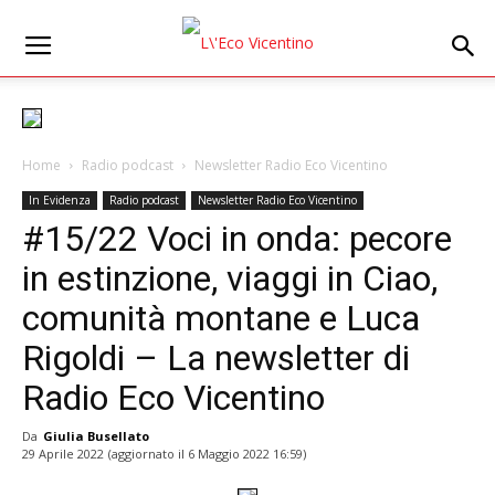
Home
Radio podcast
Newsletter Radio Eco Vicentino
In Evidenza
Radio podcast
Newsletter Radio Eco Vicentino
#15/22 Voci in onda: pecore
in estinzione, viaggi in Ciao,
comunità montane e Luca
Rigoldi – La newsletter di
Radio Eco Vicentino
Da
Giulia Busellato
29 Aprile 2022
(aggiornato il
6 Maggio 2022 16:59
)