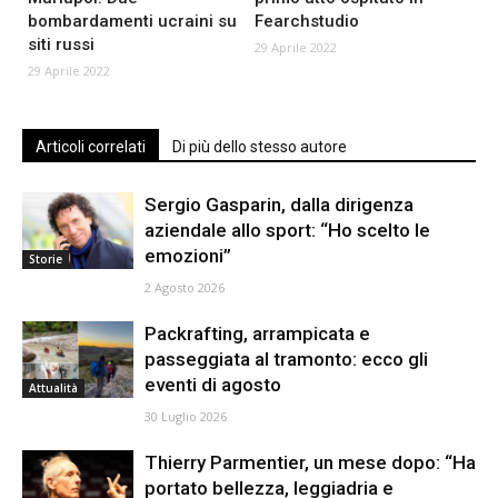
bombardamenti ucraini su
Fearchstudio
siti russi
29 Aprile 2022
29 Aprile 2022
Articoli correlati
Di più dello stesso autore
Sergio Gasparin, dalla dirigenza
aziendale allo sport: “Ho scelto le
emozioni”
Storie
2 Agosto 2026
Packrafting, arrampicata e
passeggiata al tramonto: ecco gli
eventi di agosto
Attualità
30 Luglio 2026
Thierry Parmentier, un mese dopo: “Ha
portato bellezza, leggiadria e