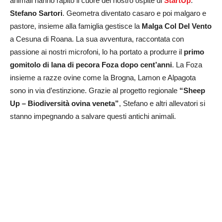
animali hanno rapito il cuore del nostro ospite di
StartUp
:
Stefano Sartori
. Geometra diventato casaro e poi malgaro e
pastore, insieme alla famiglia gestisce la
Malga Col Del Vento
a Cesuna di Roana. La sua avventura, raccontata con
passione ai nostri microfoni, lo ha portato a produrre il
primo
gomitolo di lana di pecora Foza dopo cent’anni
. La Foza
insieme a razze ovine come la Brogna, Lamon e Alpagota
sono in via d’estinzione. Grazie al progetto regionale
“Sheep
Up – Biodiversità ovina veneta”
, Stefano e altri allevatori si
stanno impegnando a salvare questi antichi animali.