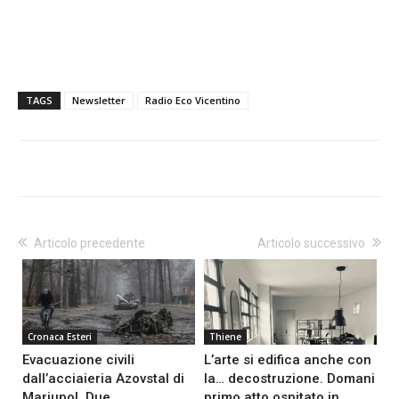
TAGS
Newsletter
Radio Eco Vicentino
Articolo precedente
Articolo successivo
Cronaca Esteri
Thiene
Evacuazione civili
L’arte si edifica anche con
dall’acciaieria Azovstal di
la… decostruzione. Domani
Mariupol. Due
primo atto ospitato in