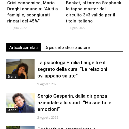
Crisi economica, Mario
Basket, al torneo Stepback
Draghi annuncia: “Aiuti a
la tappa master del
famiglie, scongiurati
circuito 3×3 valida per il
rincari del 45%”
titolo italiano
1 Luglio 2022
1 Luglio 2022
Articoli correlati
Di più dello stesso autore
La psicologa Emilia Laugelli e il
segreto della cura: “Le relazioni
sviluppano salute”
Storie
9 Agosto 2026
Sergio Gasparin, dalla dirigenza
aziendale allo sport: “Ho scelto le
emozioni”
Storie
2 Agosto 2026