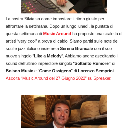
La nostra Silvia sa come impostare il ritmo giusto per
affrontare la settimana. Dopo un lungo lunedì, la puntata di
questa settimana di
Music Around
ha proposto una scaletta di
artisti “very cool” a prova di caldo. Siamo partiti sulle note del
soul e jazz italiano insieme a
Serena Brancale
con il suo
nuovo singolo “
Like a Melody
“. Abbiamo anche ascoltando il
sound dell’ultimo imperdibile singolo “
Soltanto Rumore”
di
Boison Music
e “
Come Ossigeno
” di
Lorenzo Semprini
.
Ascolta “Music Around del 27 Giugno 2022” su Spreaker.