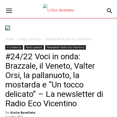
Home
Radio podcast
Newsletter Radio Eco Vicentino
In Evidenza
Radio podcast
Newsletter Radio Eco Vicentino
#24/22 Voci in onda:
Brazzale, il Veneto, Valter
Orsi, la pallanuoto, la
mostarda e “Un tocco
delicato” – La newsletter di
Radio Eco Vicentino
Da
Giulia Busellato
1 Luglio 2022