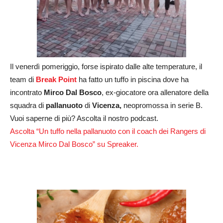
Il venerdì pomeriggio, forse ispirato dalle alte temperature, il
team di
Break Point
ha fatto un tuffo in piscina dove ha
incontrato
Mirco Dal Bosco
, ex-giocatore ora allenatore della
squadra di
pallanuoto
di
Vicenza,
neopromossa in serie B.
Vuoi saperne di più? Ascolta il nostro podcast.
Ascolta “Un tuffo nella pallanuoto con il coach dei Rangers di
Vicenza Mirco Dal Bosco” su Spreaker.