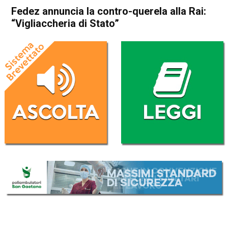
Fedez annuncia la contro-querela alla Rai:
“Vigliaccheria di Stato”
Home
Radionotizie
Radionotizie
Fedez annuncia la contro-
querela alla Rai:
“Vigliaccheria di Stato”
Da
Radio eco
25 Maggio 2021
(aggiornato il
25 Maggio 2021 17:13
)
ASCOLTA L'AUDIO