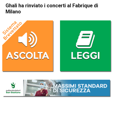
Ghali ha rinviato i concerti al Fabrique di
Milano
Home
Radionotizie
Radionotizie
Ghali ha rinviato i concerti al
Fabrique di Milano
Da
Redazione
28 Settembre 2020
ASCOLTA L'AUDIO
Lettore
00:00
00:00