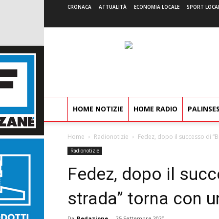
CRONACA
ATTUALITÀ
ECONOMIA LOCALE
SPORT LOCA
HOME NOTIZIE
HOME RADIO
PALINSE
Home
Radionotizie
Fedez, dopo il successo di “B
Radionotizie
Fedez, dopo il succ
strada” torna con 
Da
Redazione
-
25 Settembre 2020