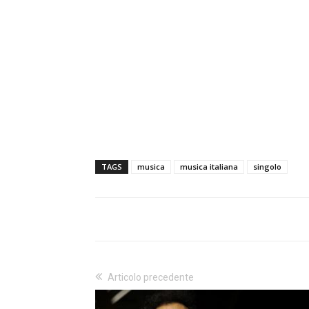
TAGS
musica
musica italiana
singolo
Articolo precedente