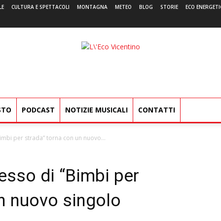
LE
CULTURA E SPETTACOLI
MONTAGNA
METEO
BLOG
STORIE
ECO ENERGETI
L'Eco
Vicentino
STO
PODCAST
NOTIZIE MUSICALI
CONTATTI
imbi per strada” torna con un nuovo...
esso di “Bimbi per
un nuovo singolo