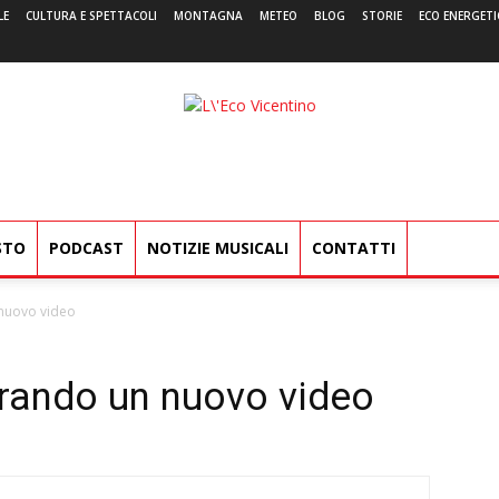
LE
CULTURA E SPETTACOLI
MONTAGNA
METEO
BLOG
STORIE
ECO ENERGETI
L'Eco
Vicentino
STO
PODCAST
NOTIZIE MUSICALI
CONTATTI
 nuovo video
irando un nuovo video