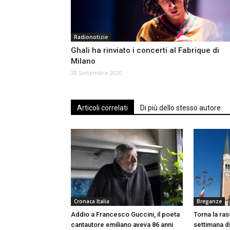
Radionotizie
Ghali ha rinviato i concerti al Fabrique di
Milano
28 Settembre 2020
Articoli correlati
Di più dello stesso autore
Cronaca Italia
Breganze
Addio a Francesco Guccini, il poeta
Torna la ras
cantautore emiliano aveva 86 anni
settimana di 