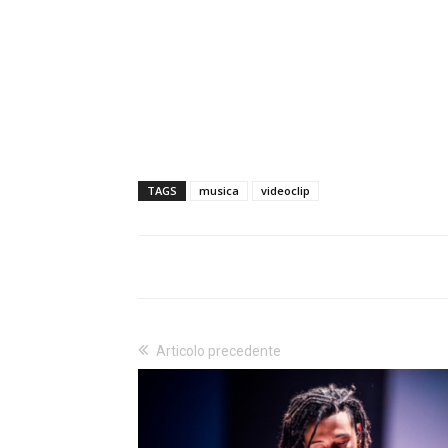
TAGS
musica
videoclip
Articolo precedente