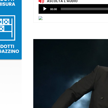
ASCOLTA L'AUDIO
Lettore
00:00
Audio