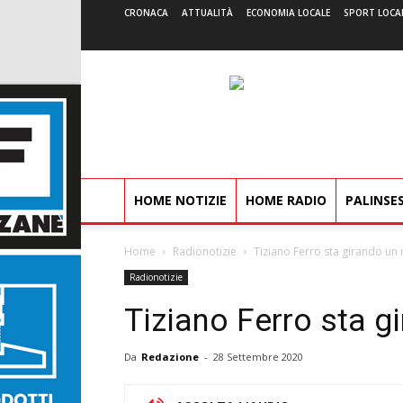
CRONACA
ATTUALITÀ
ECONOMIA LOCALE
SPORT LOCA
HOME NOTIZIE
HOME RADIO
PALINSE
Home
Radionotizie
Tiziano Ferro sta girando un
Radionotizie
Tiziano Ferro sta g
Da
Redazione
-
28 Settembre 2020