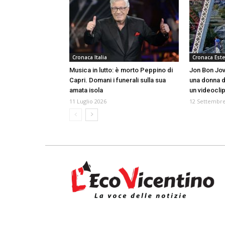
Cronaca Italia
Cronaca Este
Musica in lutto: è morto Peppino di
Jon Bon Jovi
Capri. Domani i funerali sulla sua
una donna d
amata isola
un videocli
11 Luglio 2026
12 Settembre