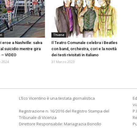
ri
Thiene
 eroe a Nashville: salva
Il Teatro Comunale celebra i Beatles
al suicidio mentre gira
con band, orchestra, cori e la novità
p – VIDEO
dei testi rivisitati in italiano
 2024
31 Marzo 2023
L’Eco Vicentino è una testata giornalistica
Ed
vi
Registrazione n. 16/2016 del Registro Stampa del
P.
Tribunale di Vicenza
R
Direttore Responsabile: Mariagrazia Bonollo
Pu