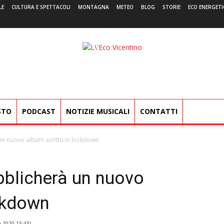
LE
CULTURA E SPETTACOLI
MONTAGNA
METEO
BLOG
STORIE
ECO ENERGETI
L'Eco
Vicentino
STO
PODCAST
NOTIZIE MUSICALI
CONTATTI
un nuovo album scritto in lockdown
blicherà un nuovo
ockdown
 2020 15:43
)