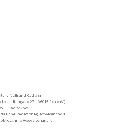
itore: Valliland Radio srl
a Lago di Lugano 27 – 36015 Schio (VI)
Iva 03945720245
edazione:
redazione@ecovicentino.it
bblicità:
info@ecovicentino.it