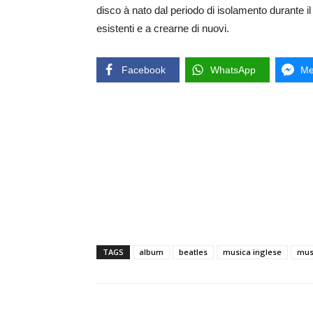
disco à nato dal periodo di isolamento durante il
esistenti e a crearne di nuovi.
Facebook
WhatsApp
Me
TAGS
album
beatles
musica inglese
mus