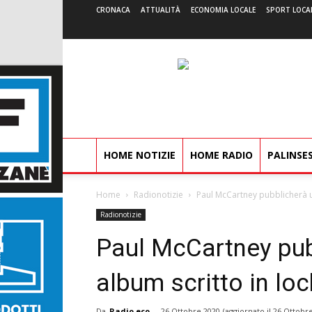
CRONACA
ATTUALITÀ
ECONOMIA LOCALE
SPORT LOCA
HOME NOTIZIE
HOME RADIO
PALINSE
Home
Radionotizie
Paul McCartney pubblicherà 
Radionotizie
Paul McCartney pub
album scritto in l
Da
Radio eco
-
26 Ottobre 2020
(aggiornato il
26 Ottobre